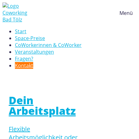
Skip
to
Menü
content
Start
COWORKIN
Space-Preise
CoWorkerinnen & CoWorker
Veranstaltungen
Fragen?
–
Kontakt
BAD
Dein
TÖLZ
Arbeitsplatz
Flexible
Arbeitsmöglichkeit oder